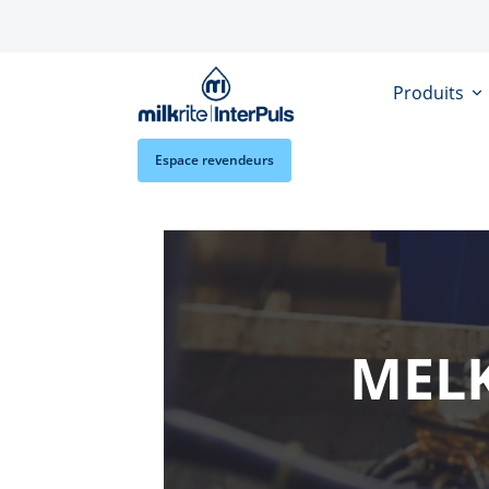
Aller au contenu principal
Produits
Espace revendeurs
MELK