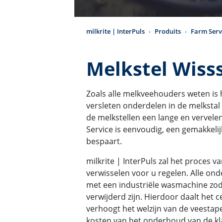
milkrite | InterPuls
Produits
Farm Serv
Melkstel Wisss
Zoals alle melkveehouders weten is
versleten onderdelen in de melksta
de melkstellen een lange en vervelen
Service is eenvoudig, een gemakkelijk
bespaart.
milkrite | InterPuls zal het proces 
verwisselen voor u regelen. Alle on
met een industriële wasmachine zoda
verwijderd zijn. Hierdoor daalt het c
verhoogt het welzijn van de veestape
kosten van het onderhoud van de k