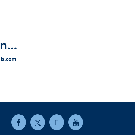
n...
uls.com