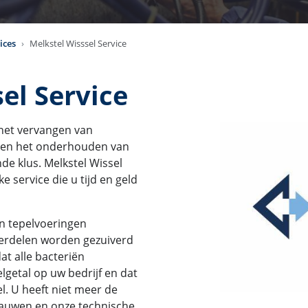
ices
Melkstel Wisssel Service
el Service
 het vervangen van
l en het onderhouden van
de klus. Melkstel Wissel
e service die u tijd en geld
van tepelvoeringen
derdelen worden gezuiverd
t alle bacteriën
elgetal op uw bedrijf en dat
l. U heeft niet meer de
lauwen en onze technische