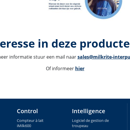
eresse in deze producte
eer informatie stuur een mail naar 
sales@milkrite-interp
Of informeer 
hier
Control
Intelligence
Compteur à lait
Logiciel de gestion de
iMilk600
troupeau