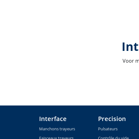
Int
Voor m
Interface
Precision
Manchons trayeurs
Pulsateurs
Faisceaux trayeurs
Contrôle du vide