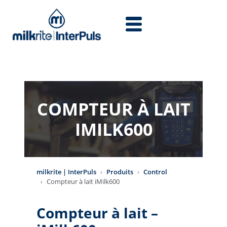
Aller au contenu principal
COMPTEUR À LAIT
IMILK600
milkrite | InterPuls
Produits
Control
Compteur à lait iMilk600
Compteur à lait –