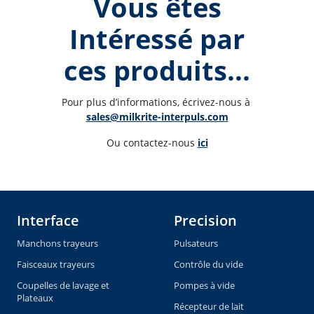
Vous êtes
Intéressé par
ces produits...
Pour plus d’informations, écrivez-nous à 
sales@milkrite-interpuls.com
Ou contactez-nous 
ici
Interface
Precision
Manchons trayeurs
Pulsateurs
Faisceaux trayeurs
Contrôle du vide
Coupelles de lavage et
Pompes à vide
Plateaux
Récepteur de lait