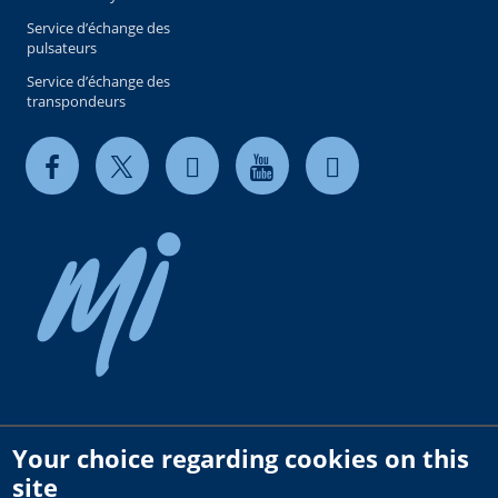
Service d’échange des
pulsateurs
Service d’échange des
transpondeurs
Your choice regarding cookies on this
Copyright © 2026 milkrite | InterPuls. All rights reserved.
site
Privacy and Cookie Policy