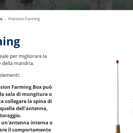
ce
Precision Farming
ming
eale per migliorare la
e della mandria.
elementi:
cision Farming Box può
ella sala di mungitura o
a collegare la spina di
quella dell'antenna,
itoraggio.
e un'antenna interna o
rare il comportamento