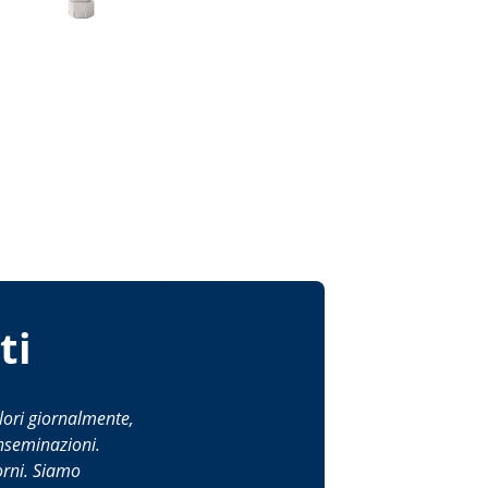
ti
alori giornalmente,
inseminazioni.
orni. Siamo