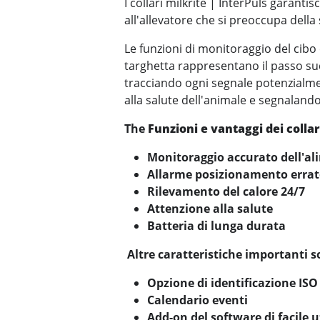
I collari milkrite | InterPuls garanti
all'allevatore che si preoccupa della
Le funzioni di monitoraggio del cibo
targhetta rappresentano il passo su
tracciando ogni segnale potenzialme
alla salute dell'animale e segnalandol
The
Funzioni e vantaggi dei collar
Monitoraggio accurato dell'a
Allarme posizionamento errato
Rilevamento del calore 24/7
Attenzione alla salute
Batteria di lunga durata
Altre caratteristiche importanti s
Opzione di identificazione ISO
Calendario eventi
Add-on del software di facile u