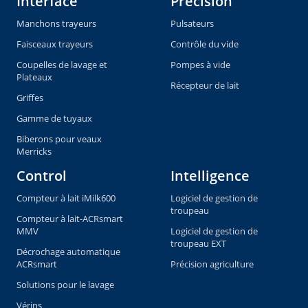
Interface
Precision
Manchons trayeurs
Pulsateurs
Faisceaux trayeurs
Contrôle du vide
Coupelles de lavage et
Pompes à vide
Plateaux
Récepteur de lait
Griffes
Gamme de tuyaux
Biberons pour veaux
Merricks
Control
Intelligence
Compteur à lait iMilk600
Logiciel de gestion de
troupeau
Compteur à lait-ACRsmart
MMV
Logiciel de gestion de
troupeau EXT
Décrochage automatique
ACRsmart
Précision agriculture
Solutions pour le lavage
Vérins