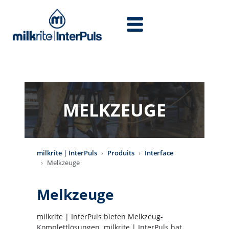
Aller au contenu principal
MELKZEUGE
milkrite | InterPuls
Produits
Interface
Melkzeuge
Melkzeuge
milkrite | InterPuls bieten Melkzeug-
Komplettlösungen. milkrite | InterPuls hat