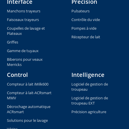
Interface
Precision
Manchons trayeurs
Pulsateurs
Faisceaux trayeurs
Contrôle du vide
Coupelles de lavage et
Pompes à vide
Plateaux
Récepteur de lait
Griffes
Gamme de tuyaux
Biberons pour veaux
Merricks
Control
Intelligence
Compteur à lait iMilk600
Logiciel de gestion de
troupeau
Compteur à lait-ACRsmart
MMV
Logiciel de gestion de
troupeau EXT
Décrochage automatique
ACRsmart
Précision agriculture
Solutions pour le lavage